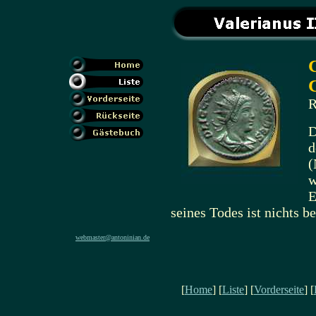
C
R
D
d
(
w
E
seines Todes ist nichts b
webmaster@antoninian.de
[
Home
] [
Liste
] [
Vorderseite
] [